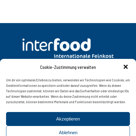
Cookie-Zustimmung verwalten
DATENSCHUTZ
AGB
Um dir ein optimales Erlebnis zu bieten, verwenden wir Technologien wie Cookies, um
Geräteinformationen zu speichern und/oder darauf zuzugreifen. Wenn du diesen
Technologien zustimmst, können wir Daten wie das Surfverhalten oder eindeutige IDs
KONTAKT
IMPRESSUM
auf dieser Website verarbeiten. Wenn du deine Zustimmung nicht erteilst oder
zurückziehst, können bestimmte Merkmale und Funktionen beeinträchtigt werden.
Interfood Lebensmittelgroßhandel Ges.m.b.H.
Akzeptieren
Innsbruckerstrasse 77, 6060 Hall in Tirol | Tel. +43 (0)
52 23 / 56 8 08 – 0 | Fax +43 (0) 52 23 / 56 8 08 – 20 |
Ablehnen