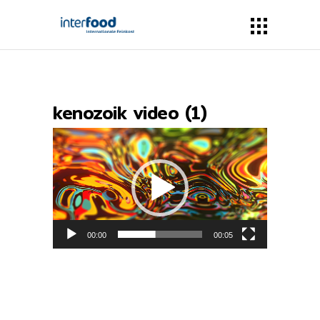
kenozoik video (1)
Video-
Player
00:00
00:05