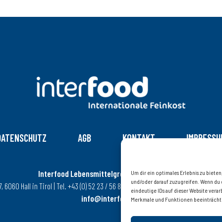
DATENSCHUTZ
AGB
KONTAKT
IMPRESSU
Interfood Lebensmittelgroßhandel Ges.m.b.H.
Um dir ein optimales Erlebnis zu biet
und/oder darauf zuzugreifen. Wenn du 
6060 Hall in Tirol | Tel. +43 (0) 52 23 / 56 8 08 – 0 | Fax +43 (0) 52 23 / 56 8 08
eindeutige IDs auf dieser Website ver
info@interfood.at
Merkmale und Funktionen beeinträcht