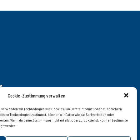
M
Cookie-Zustimmung verwalten
en, verwenden wir Technologien wie Cookies, um Geräteinformationen zu speichern
diesen Technologien zustimmst, können wir Daten wie das Surfverhalten oder
 – 20 | © 2019 interfood
arbeiten. Wenn du deine Zustimmung nicht erteilst oder zurückziehst, können bestimmte
igt werden.