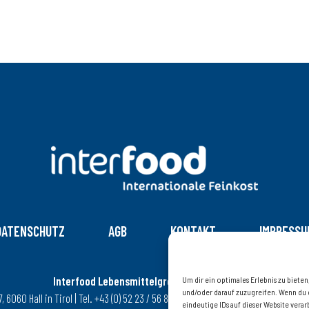
DATENSCHUTZ
AGB
KONTAKT
IMPRESSU
Interfood Lebensmittelgroßhandel Ges.m.b.H.
Um dir ein optimales Erlebnis zu biet
und/oder darauf zuzugreifen. Wenn du 
6060 Hall in Tirol | Tel. +43 (0) 52 23 / 56 8 08 – 0 | Fax +43 (0) 52 23 / 56 8 08
eindeutige IDs auf dieser Website ver