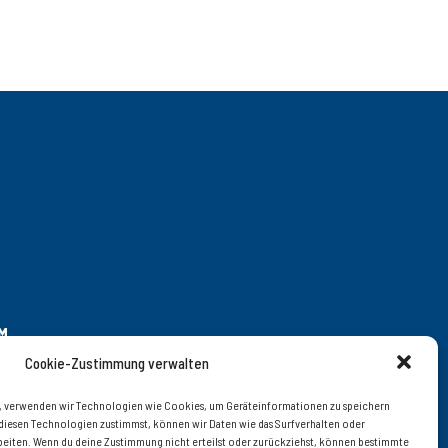
M
Cookie-Zustimmung verwalten
en, verwenden wir Technologien wie Cookies, um Geräteinformationen zu speichern
diesen Technologien zustimmst, können wir Daten wie das Surfverhalten oder
 – 20 | © 2019 interfood
arbeiten. Wenn du deine Zustimmung nicht erteilst oder zurückziehst, können bestimmte