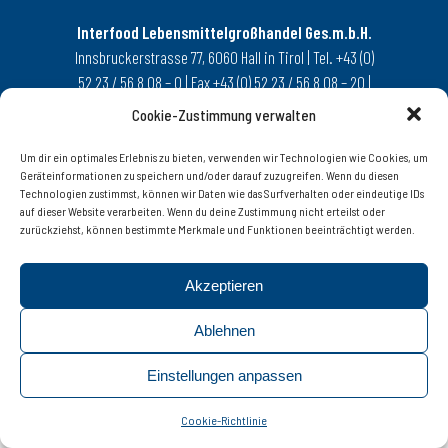
Interfood Lebensmittelgroßhandel Ges.m.b.H.
Innsbruckerstrasse 77, 6060 Hall in Tirol | Tel. +43 (0)
52 23 / 56 8 08 – 0 | Fax +43 (0) 52 23 / 56 8 08 – 20 |
© 2019 interfood
Cookie-Zustimmung verwalten
info@interfood.at
Um dir ein optimales Erlebnis zu bieten, verwenden wir Technologien wie Cookies, um
Geräteinformationen zu speichern und/oder darauf zuzugreifen. Wenn du diesen
Technologien zustimmst, können wir Daten wie das Surfverhalten oder eindeutige IDs
auf dieser Website verarbeiten. Wenn du deine Zustimmung nicht erteilst oder
zurückziehst, können bestimmte Merkmale und Funktionen beeinträchtigt werden.
Akzeptieren
Ablehnen
Einstellungen anpassen
Cookie-Richtlinie