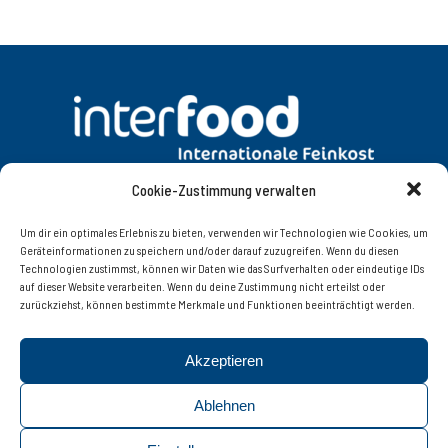
Cookie-Zustimmung verwalten
DATENSCHUTZ
AGB
Um dir ein optimales Erlebnis zu bieten, verwenden wir Technologien wie Cookies, um
Geräteinformationen zu speichern und/oder darauf zuzugreifen. Wenn du diesen
Technologien zustimmst, können wir Daten wie das Surfverhalten oder eindeutige IDs
KONTAKT
IMPRESSUM
auf dieser Website verarbeiten. Wenn du deine Zustimmung nicht erteilst oder
zurückziehst, können bestimmte Merkmale und Funktionen beeinträchtigt werden.
Interfood Lebensmittelgroßhandel Ges.m.b.H.
Akzeptieren
Innsbruckerstrasse 77, 6060 Hall in Tirol | Tel. +43 (0)
52 23 / 56 8 08 – 0 | Fax +43 (0) 52 23 / 56 8 08 – 20 |
Ablehnen
© 2019 interfood
info@interfood.at