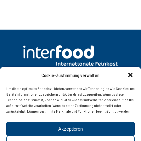
Cookie-Zustimmung verwalten
DATENSCHUTZ
AGB
Um dir ein optimales Erlebnis zu bieten, verwenden wir Technologien wie Cookies, um
Geräteinformationen zu speichern und/oder darauf zuzugreifen. Wenn du diesen
Technologien zustimmst, können wir Daten wie das Surfverhalten oder eindeutige IDs
KONTAKT
IMPRESSUM
auf dieser Website verarbeiten. Wenn du deine Zustimmung nicht erteilst oder
zurückziehst, können bestimmte Merkmale und Funktionen beeinträchtigt werden.
Interfood Lebensmittelgroßhandel Ges.m.b.H.
Akzeptieren
Innsbruckerstrasse 77, 6060 Hall in Tirol | Tel. +43 (0)
52 23 / 56 8 08 – 0 | Fax +43 (0) 52 23 / 56 8 08 – 20 |