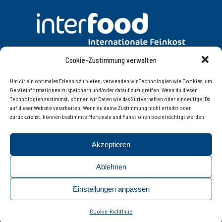
Cookie-Zustimmung verwalten
DATENSCHUTZ
AGB
Um dir ein optimales Erlebnis zu bieten, verwenden wir Technologien wie Cookies, um
Geräteinformationen zu speichern und/oder darauf zuzugreifen. Wenn du diesen
Technologien zustimmst, können wir Daten wie das Surfverhalten oder eindeutige IDs
KONTAKT
IMPRESSUM
auf dieser Website verarbeiten. Wenn du deine Zustimmung nicht erteilst oder
zurückziehst, können bestimmte Merkmale und Funktionen beeinträchtigt werden.
Interfood Lebensmittelgroßhandel Ges.m.b.H.
Akzeptieren
Innsbruckerstrasse 77, 6060 Hall in Tirol | Tel. +43 (0)
52 23 / 56 8 08 – 0 | Fax +43 (0) 52 23 / 56 8 08 – 20 |
Ablehnen
© 2019 interfood
info@interfood.at
Einstellungen anpassen
Cookie-Richtlinie