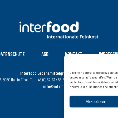
DATENSCHUTZ
AGB
KONTAKT
IMPRESSU
Interfood Lebensmittelgroßhandel Ges.m.b.H.
Um dir ein optimales Erlebnis zu biet
und/oder darauf zuzugreifen. Wenn du 
6060 Hall in Tirol | Tel. +43 (0) 52 23 / 56 8 08 – 0 | Fax +43 (0) 52 23 / 56 8 08
eindeutige IDs auf dieser Website ver
info@interfood.at
Merkmale und Funktionen beeinträcht
Akzeptieren