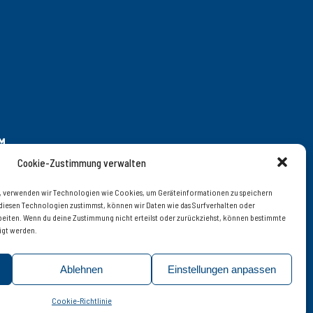
M
Cookie-Zustimmung verwalten
en, verwenden wir Technologien wie Cookies, um Geräteinformationen zu speichern
diesen Technologien zustimmst, können wir Daten wie das Surfverhalten oder
 – 20 | © 2019 interfood
arbeiten. Wenn du deine Zustimmung nicht erteilst oder zurückziehst, können bestimmte
igt werden.
Ablehnen
Einstellungen anpassen
Cookie-Richtlinie