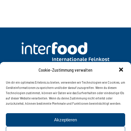
Cookie-Zustimmung verwalten
DATENSCHUTZ
AGB
Um dir ein optimales Erlebnis zu bieten, verwenden wir Technologien wie Cookies, um
Geräteinformationen zu speichern und/oder darauf zuzugreifen. Wenn du diesen
Technologien zustimmst, können wir Daten wie das Surfverhalten oder eindeutige IDs
KONTAKT
IMPRESSUM
auf dieser Website verarbeiten. Wenn du deine Zustimmung nicht erteilst oder
zurückziehst, können bestimmte Merkmale und Funktionen beeinträchtigt werden.
Interfood Lebensmittelgroßhandel Ges.m.b.H.
Akzeptieren
Innsbruckerstrasse 77, 6060 Hall in Tirol | Tel. +43 (0)
52 23 / 56 8 08 – 0 | Fax +43 (0) 52 23 / 56 8 08 – 20 |