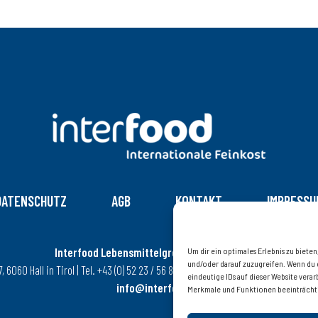
DATENSCHUTZ
AGB
KONTAKT
IMPRESSU
Interfood Lebensmittelgroßhandel Ges.m.b.H.
Um dir ein optimales Erlebnis zu biet
und/oder darauf zuzugreifen. Wenn du 
6060 Hall in Tirol | Tel. +43 (0) 52 23 / 56 8 08 – 0 | Fax +43 (0) 52 23 / 56 8 08
eindeutige IDs auf dieser Website ver
info@interfood.at
Merkmale und Funktionen beeinträcht