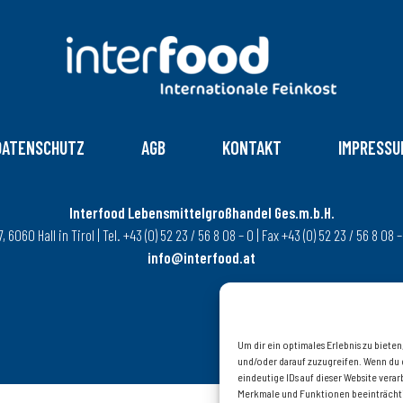
DATENSCHUTZ
AGB
KONTAKT
IMPRESSU
Interfood Lebensmittelgroßhandel Ges.m.b.H.
6060 Hall in Tirol | Tel. +43 (0) 52 23 / 56 8 08 – 0 | Fax +43 (0) 52 23 / 56 8 08
info@interfood.at
Um dir ein optimales Erlebnis zu biet
und/oder darauf zuzugreifen. Wenn du 
eindeutige IDs auf dieser Website ver
Merkmale und Funktionen beeinträcht