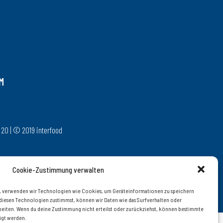
M
 – 20 | © 2019 interfood
Cookie-Zustimmung verwalten
en, verwenden wir Technologien wie Cookies, um Geräteinformationen zu speichern
diesen Technologien zustimmst, können wir Daten wie das Surfverhalten oder
arbeiten. Wenn du deine Zustimmung nicht erteilst oder zurückziehst, können bestimmte
igt werden.