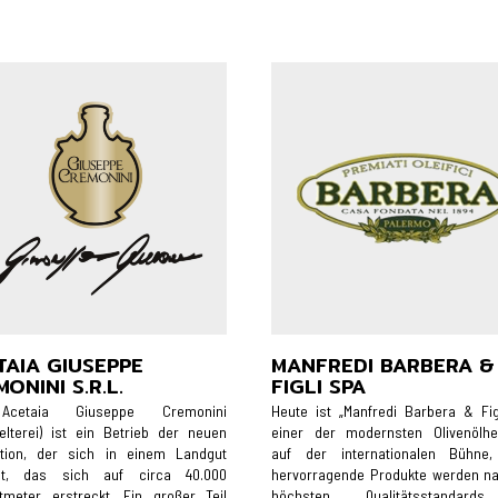
TAIA GIUSEPPE
MANFREDI BARBERA &
ONINI S.R.L.
FIGLI SPA
cetaia Giuseppe Cremonini
Heute ist „Manfredi Barbera & Fig
kelterei) ist ein Betrieb der neuen
einer der modernsten Olivenölher
tion, der sich in einem Landgut
auf der internationalen Bühne
det, das sich auf circa 40.000
hervorragende Produkte werden n
tmeter erstreckt. Ein großer Teil
höchsten Qualitätsstandar