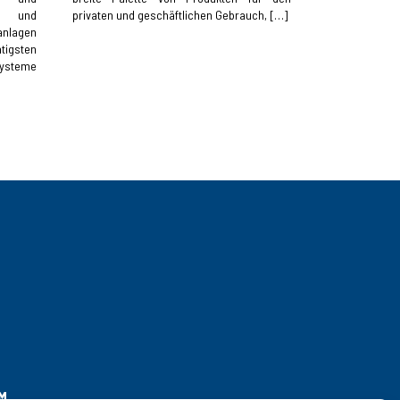
lt und
privaten und geschäftlichen Gebrauch, […]
nlagen
gsten
systeme
M