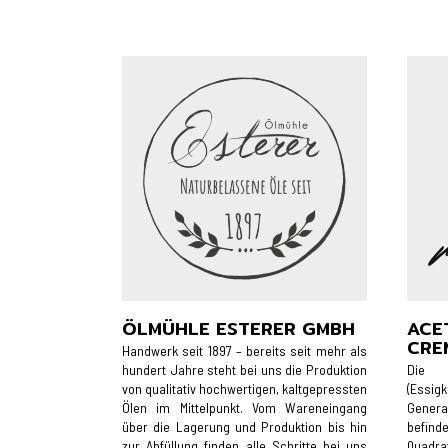
ÖLMÜHLE ESTERER GMBH
ACE
CREM
Handwerk seit 1897 – bereits seit mehr als
hundert Jahre steht bei uns die Produktion
Die A
von qualitativ hochwertigen, kaltgepressten
(Essig
Ölen im Mittelpunkt. Vom Wareneingang
Genera
über die Lagerung und Produktion bis hin
befin
zur Abfüllung finden alle Schritte bei uns
Quadra