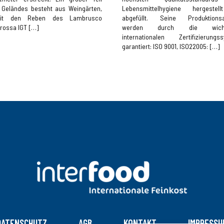
 Geländes besteht aus Weingärten,
Lebensmittelhygiene hergestel
it den Reben des Lambrusco
abgefüllt. Seine Produktionsa
rossa IGT […]
werden durch die wichti
internationalen Zertifizierungs
garantiert: ISO 9001, ISO22005: […]
DATENSCHUTZ
AGB
KONTAKT
IMPRESSU