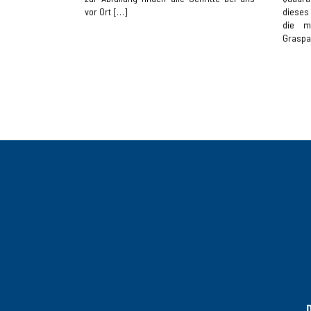
vor Ort […]
dieses
die m
Graspa