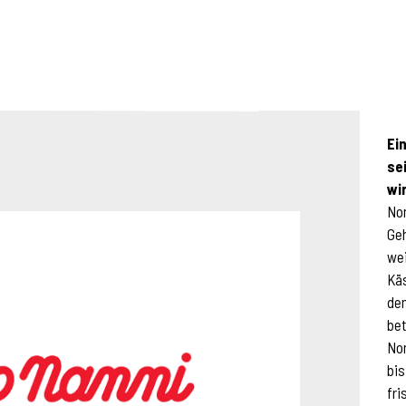
Ei
se
wi
No
Geh
wei
Kä
de
bet
Non
bis
fri