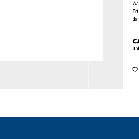
Wah
Erf
da
C
Ita