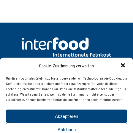
Cookie-Zustimmung verwalten
DATENSCHUTZ
AGB
Um dir ein optimales Erlebnis zu bieten, verwenden wir Technologien wie Cookies, um
Geräteinformationen zu speichern und/oder darauf zuzugreifen. Wenn du diesen
Technologien zustimmst, können wir Daten wie das Surfverhalten oder eindeutige IDs
KONTAKT
IMPRESSUM
auf dieser Website verarbeiten. Wenn du deine Zustimmung nicht erteilst oder
zurückziehst, können bestimmte Merkmale und Funktionen beeinträchtigt werden.
Interfood Lebensmittelgroßhandel Ges.m.b.H.
Akzeptieren
Innsbruckerstrasse 77, 6060 Hall in Tirol | Tel. +43 (0)
52 23 / 56 8 08 – 0 | Fax +43 (0) 52 23 / 56 8 08 – 20 |
Ablehnen